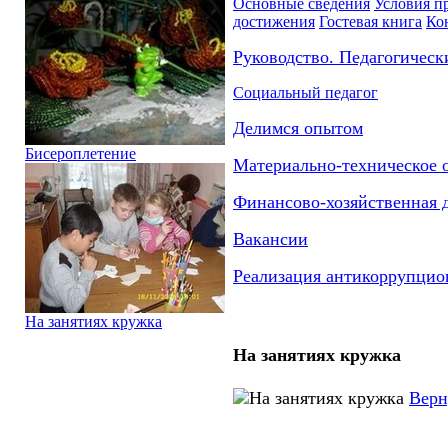
Основные сведения
Условия п
достижения
Гостевая книга
Ко
Руководство. Педагогическ
Социальный педагог
Делимся опытом
Бисероплетение
Материально-техническое 
Финансово-хозяйственная 
Вакансии
Реализация антикоррупцио
На занятиях кружка
На занятиях кружка
Верн