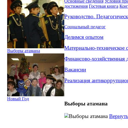
Основные сведения
Условия пр
достижения
Гостевая книга
Кон
Руководство. Педагогическ
Социальный педагог
Делимся опытом
Материально-техническое 
Выборы атамана
Финансово-хозяйственная 
Вакансии
Реализация антикоррупцио
Новый Год
Выборы атамана
Вернут