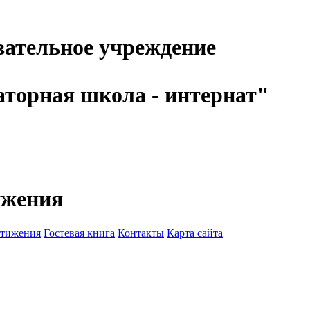
вательное учреждение
аторная школа - интернат"
ижения
стижения
Гостевая книга
Контакты
Карта сайта