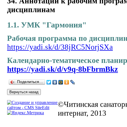
34.
Аннотации к рабочим програ
дисциплинам
1.1. УМК "Гармония"
Рабочая программа по дисципли
https://yadi.sk/d/38jRC5NorjSXa
Календарно-тематическое планир
https://yadi.sk/d/v9q-8bFbrmBkz
Поделиться…
©Читинская санаторн
интернат, 2013